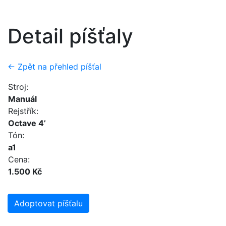
Detail píšťaly
← Zpět na přehled píšťal
Stroj:
Manuál
Rejstřík:
Octave 4’
Tón:
a1
Cena:
1.500 Kč
Adoptovat píšťalu