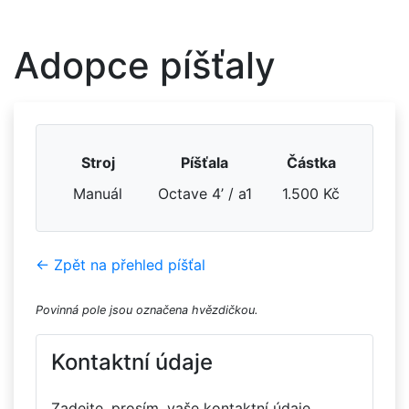
Adopce píšťaly
Stroj
Píšťala
Částka
Manuál
Octave 4’ / a1
1.500 Kč
← Zpět na přehled píšťal
Povinná pole jsou označena hvězdičkou.
Kontaktní údaje
Zadejte, prosím, vaše kontaktní údaje.