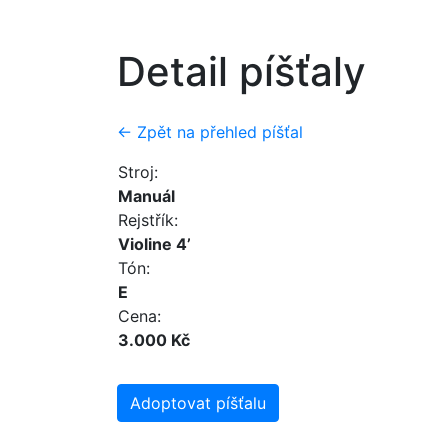
Detail píšťaly
← Zpět na přehled píšťal
Stroj:
Manuál
Rejstřík:
Violine 4’
Tón:
E
Cena:
3.000 Kč
Adoptovat píšťalu