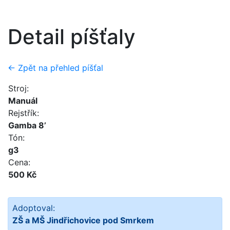
Detail píšťaly
← Zpět na přehled píšťal
Stroj:
Manuál
Rejstřík:
Gamba 8’
Tón:
g3
Cena:
500 Kč
Adoptoval:
ZŠ a MŠ Jindřichovice pod Smrkem