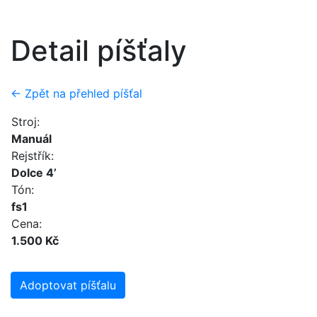
Detail píšťaly
← Zpět na přehled píšťal
Stroj:
Manuál
Rejstřík:
Dolce 4’
Tón:
fs1
Cena:
1.500 Kč
Adoptovat píšťalu