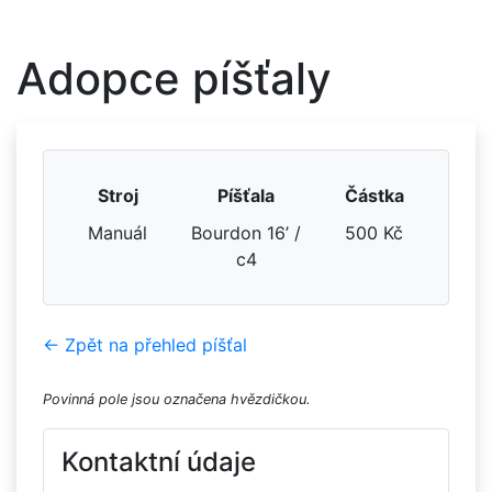
Adopce píšťaly
Stroj
Píšťala
Částka
Manuál
Bourdon 16’ /
500 Kč
c4
← Zpět na přehled píšťal
Povinná pole jsou označena hvězdičkou.
Kontaktní údaje