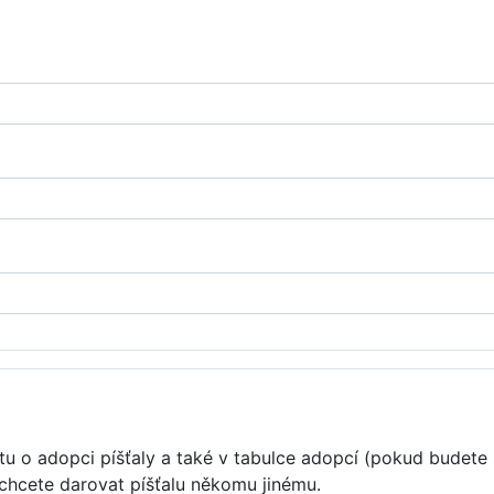
u o adopci píšťaly a také v tabulce adopcí (pokud budete 
 chcete darovat píšťalu někomu jinému.