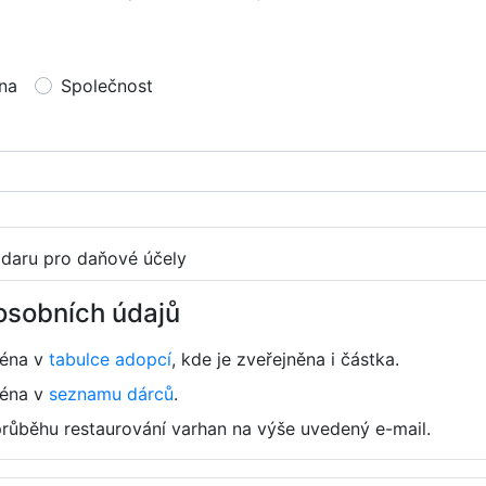
na
Společnost
 daru pro daňové účely
osobních údajů
ména v
tabulce adopcí
, kde je zveřejněna i částka.
ména v
seznamu dárců
.
průběhu restaurování varhan na výše uvedený e-mail.