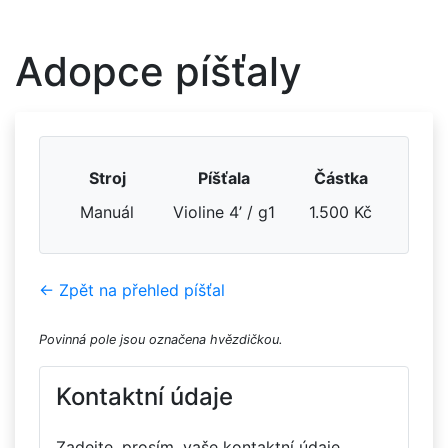
Adopce píšťaly
Stroj
Píšťala
Částka
Manuál
Violine 4’ / g1
1.500 Kč
← Zpět na přehled píšťal
Povinná pole jsou označena hvězdičkou.
Kontaktní údaje
Zadejte, prosím, vaše kontaktní údaje.