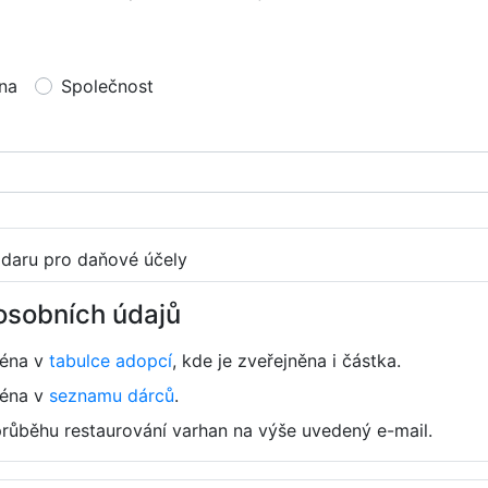
na
Společnost
 daru pro daňové účely
osobních údajů
ména v
tabulce adopcí
, kde je zveřejněna i částka.
ména v
seznamu dárců
.
průběhu restaurování varhan na výše uvedený e-mail.