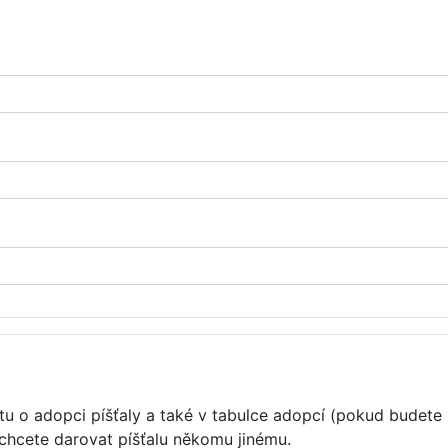
u o adopci píšťaly a také v tabulce adopcí (pokud budete 
 chcete darovat píšťalu někomu jinému.