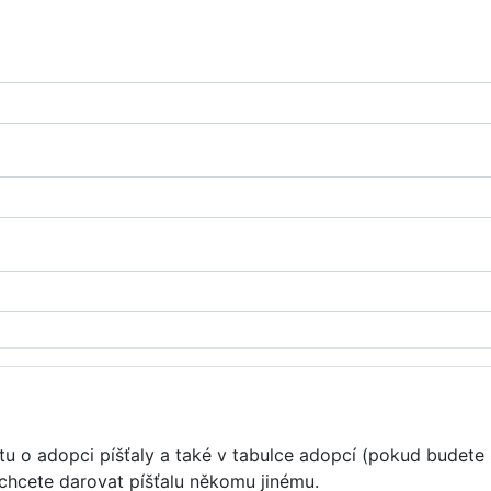
u o adopci píšťaly a také v tabulce adopcí (pokud budete 
 chcete darovat píšťalu někomu jinému.