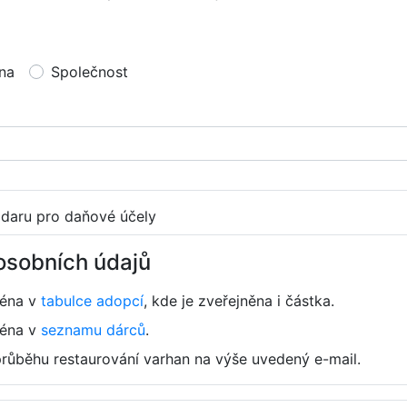
na
Společnost
 daru pro daňové účely
osobních údajů
ména v
tabulce adopcí
, kde je zveřejněna i částka.
ména v
seznamu dárců
.
průběhu restaurování varhan na výše uvedený e-mail.