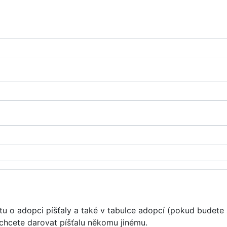
u o adopci píšťaly a také v tabulce adopcí (pokud budete 
 chcete darovat píšťalu někomu jinému.