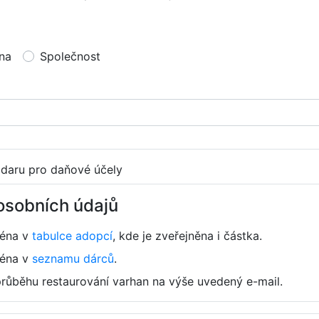
na
Společnost
 daru pro daňové účely
osobních údajů
ména v
tabulce adopcí
, kde je zveřejněna i částka.
ména v
seznamu dárců
.
průběhu restaurování varhan na výše uvedený e-mail.