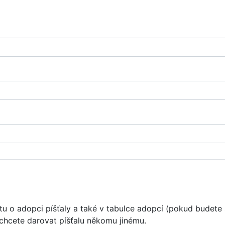
u o adopci píšťaly a také v tabulce adopcí (pokud budete 
 chcete darovat píšťalu někomu jinému.