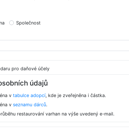
na
Společnost
 daru pro daňové účely
osobních údajů
ména v
tabulce adopcí
, kde je zveřejněna i částka.
ména v
seznamu dárců
.
průběhu restaurování varhan na výše uvedený e-mail.