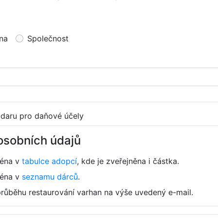
na
Společnost
 daru pro daňové účely
osobních údajů
ména v
tabulce adopcí
, kde je zveřejněna i částka.
ména v
seznamu dárců
.
průběhu restaurování varhan na výše uvedený e-mail.