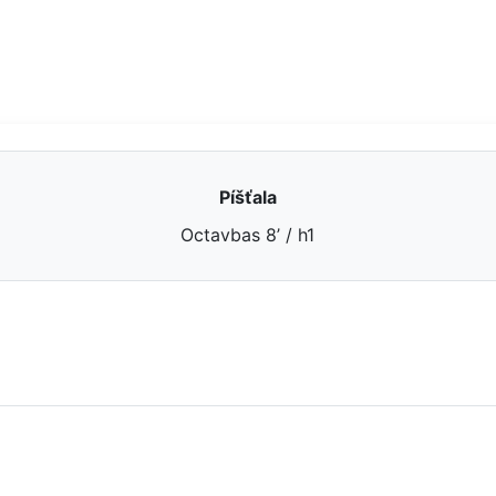
Píšťala
Octavbas 8’ / h1