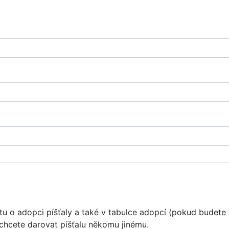
u o adopci píšťaly a také v tabulce adopcí (pokud budete 
 chcete darovat píšťalu někomu jinému.