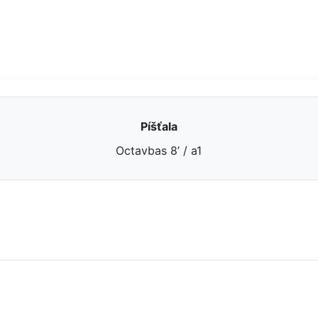
Píšťala
Octavbas 8’ / a1