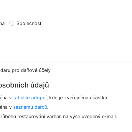
na
Společnost
 daru pro daňové účely
osobních údajů
ména v
tabulce adopcí
, kde je zveřejněna i částka.
ména v
seznamu dárců
.
průběhu restaurování varhan na výše uvedený e-mail.