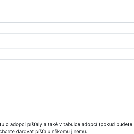
u o adopci píšťaly a také v tabulce adopcí (pokud budete 
 chcete darovat píšťalu někomu jinému.