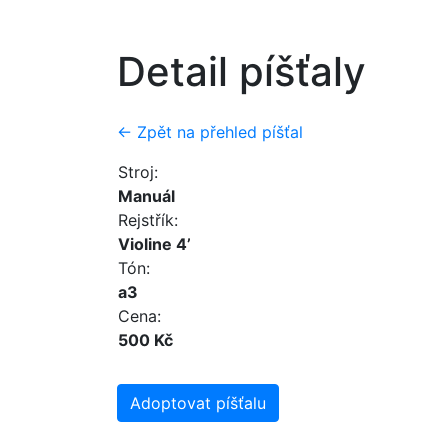
Detail píšťaly
← Zpět na přehled píšťal
Stroj:
Manuál
Rejstřík:
Violine 4’
Tón:
a3
Cena:
500 Kč
Adoptovat píšťalu