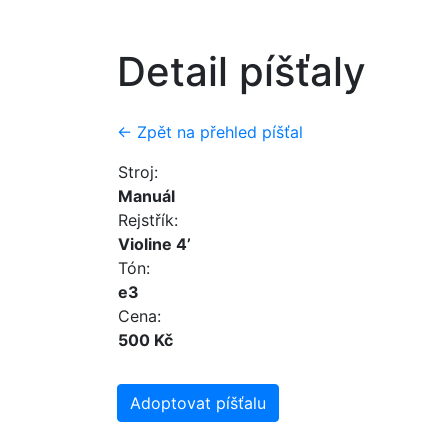
Detail píšťaly
← Zpět na přehled píšťal
Stroj:
Manuál
Rejstřík:
Violine 4’
Tón:
e3
Cena:
500 Kč
Adoptovat píšťalu