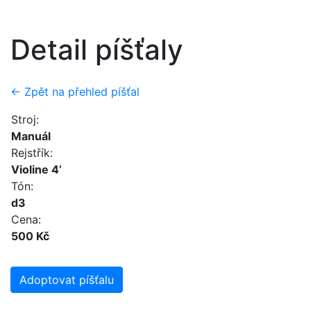
Detail píšťaly
← Zpět na přehled píšťal
Stroj:
Manuál
Rejstřík:
Violine 4’
Tón:
d3
Cena:
500 Kč
Adoptovat píšťalu