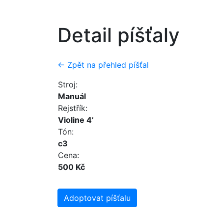
Detail píšťaly
← Zpět na přehled píšťal
Stroj:
Manuál
Rejstřík:
Violine 4’
Tón:
c3
Cena:
500 Kč
Adoptovat píšťalu