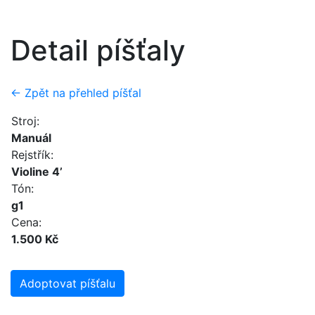
Detail píšťaly
← Zpět na přehled píšťal
Stroj:
Manuál
Rejstřík:
Violine 4’
Tón:
g1
Cena:
1.500 Kč
Adoptovat píšťalu