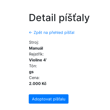
Detail píšťaly
← Zpět na přehled píšťal
Stroj:
Manuál
Rejstřík:
Violine 4’
Tón:
gs
Cena:
2.000 Kč
Adoptovat píšťalu