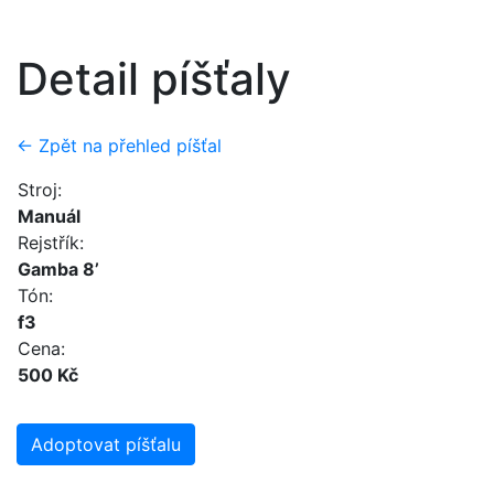
Detail píšťaly
← Zpět na přehled píšťal
Stroj:
Manuál
Rejstřík:
Gamba 8’
Tón:
f3
Cena:
500 Kč
Adoptovat píšťalu