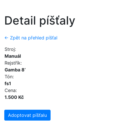
Detail píšťaly
← Zpět na přehled píšťal
Stroj:
Manuál
Rejstřík:
Gamba 8’
Tón:
fs1
Cena:
1.500 Kč
Adoptovat píšťalu