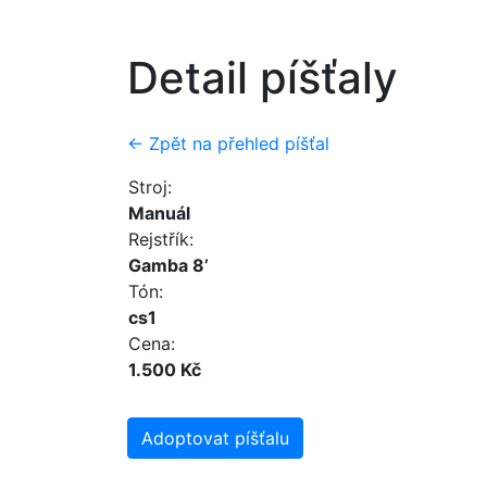
Detail píšťaly
← Zpět na přehled píšťal
Stroj:
Manuál
Rejstřík:
Gamba 8’
Tón:
cs1
Cena:
1.500 Kč
Adoptovat píšťalu