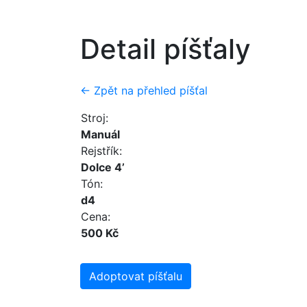
Detail píšťaly
← Zpět na přehled píšťal
Stroj:
Manuál
Rejstřík:
Dolce 4’
Tón:
d4
Cena:
500 Kč
Adoptovat píšťalu