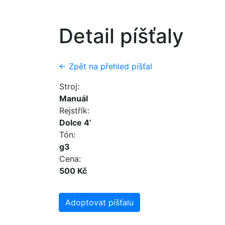
Detail píšťaly
← Zpět na přehled píšťal
Stroj:
Manuál
Rejstřík:
Dolce 4’
Tón:
g3
Cena:
500 Kč
Adoptovat píšťalu