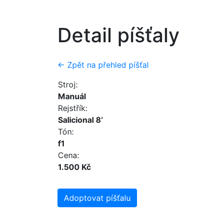
Detail píšťaly
← Zpět na přehled píšťal
Stroj:
Manuál
Rejstřík:
Salicional 8’
Tón:
f1
Cena:
1.500 Kč
Adoptovat píšťalu