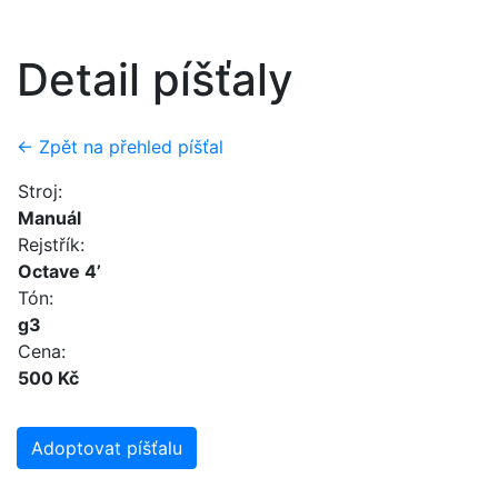
Detail píšťaly
← Zpět na přehled píšťal
Stroj:
Manuál
Rejstřík:
Octave 4’
Tón:
g3
Cena:
500 Kč
Adoptovat píšťalu