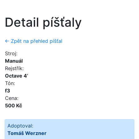
Detail píšťaly
← Zpět na přehled píšťal
Stroj:
Manuál
Rejstřík:
Octave 4’
Tón:
f3
Cena:
500 Kč
Adoptoval:
Tomáš Werzner