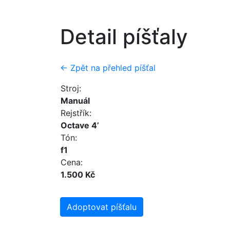
Detail píšťaly
← Zpět na přehled píšťal
Stroj:
Manuál
Rejstřík:
Octave 4’
Tón:
f1
Cena:
1.500 Kč
Adoptovat píšťalu