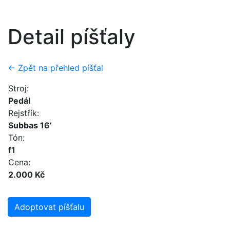
Detail píšťaly
← Zpět na přehled píšťal
Stroj:
Pedál
Rejstřík:
Subbas 16’
Tón:
f1
Cena:
2.000 Kč
Adoptovat píšťalu