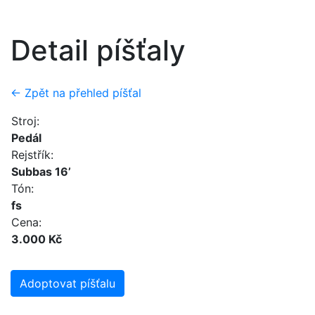
Detail píšťaly
← Zpět na přehled píšťal
Stroj:
Pedál
Rejstřík:
Subbas 16’
Tón:
fs
Cena:
3.000 Kč
Adoptovat píšťalu