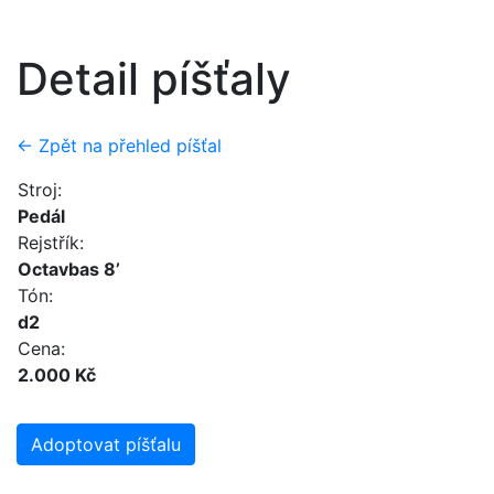
Detail píšťaly
← Zpět na přehled píšťal
Stroj:
Pedál
Rejstřík:
Octavbas 8’
Tón:
d2
Cena:
2.000 Kč
Adoptovat píšťalu