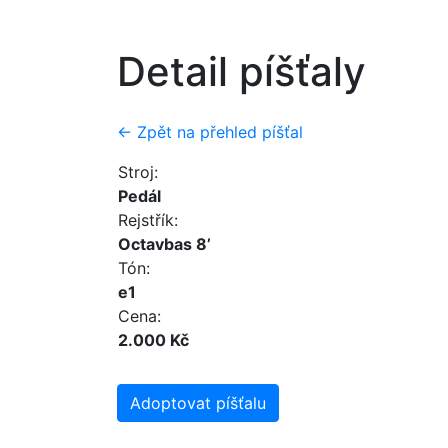
Detail píšťaly
← Zpět na přehled píšťal
Stroj:
Pedál
Rejstřík:
Octavbas 8’
Tón:
e1
Cena:
2.000 Kč
Adoptovat píšťalu