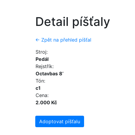
Detail píšťaly
← Zpět na přehled píšťal
Stroj:
Pedál
Rejstřík:
Octavbas 8’
Tón:
c1
Cena:
2.000 Kč
Adoptovat píšťalu