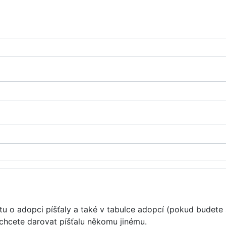
u o adopci píšťaly a také v tabulce adopcí (pokud budete 
 chcete darovat píšťalu někomu jinému.