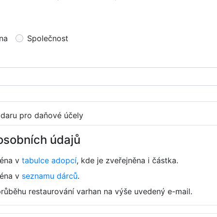
na
Společnost
 daru pro daňové účely
osobních údajů
ména v
tabulce adopcí
, kde je zveřejněna i částka.
ména v
seznamu dárců
.
průběhu restaurování varhan na výše uvedený e-mail.