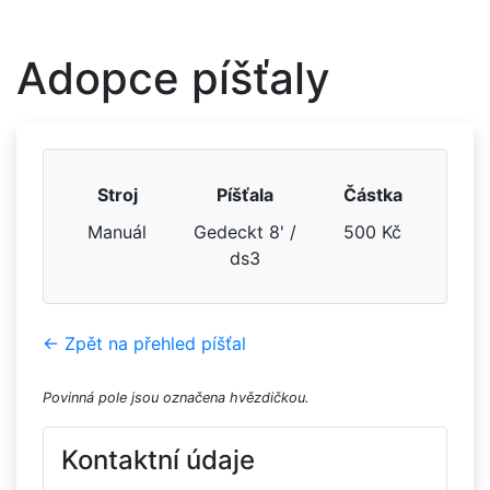
Adopce píšťaly
Stroj
Píšťala
Částka
Manuál
Gedeckt 8' /
500 Kč
ds3
← Zpět na přehled píšťal
Povinná pole jsou označena hvězdičkou.
Kontaktní údaje