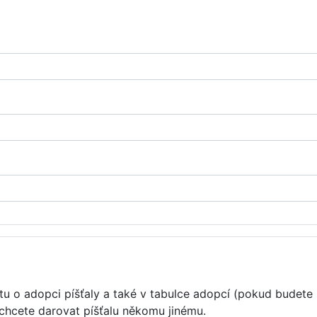
u o adopci píšťaly a také v tabulce adopcí (pokud budete 
 chcete darovat píšťalu někomu jinému.