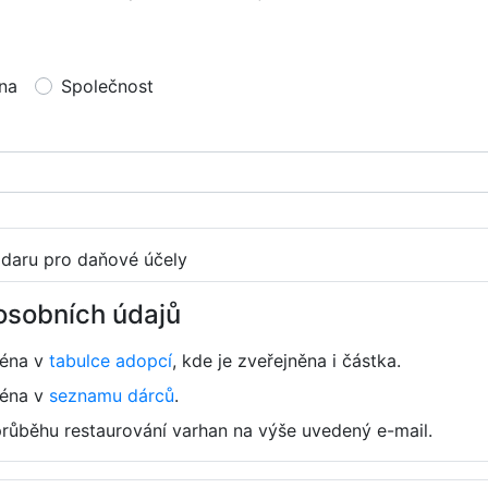
na
Společnost
 daru pro daňové účely
osobních údajů
ména v
tabulce adopcí
, kde je zveřejněna i částka.
ména v
seznamu dárců
.
průběhu restaurování varhan na výše uvedený e-mail.