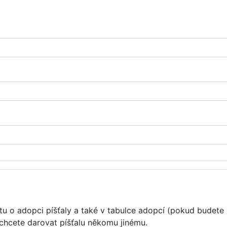
u o adopci píšťaly a také v tabulce adopcí (pokud budete 
 chcete darovat píšťalu někomu jinému.