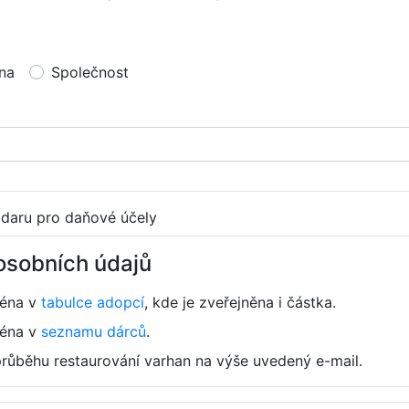
na
Společnost
 daru pro daňové účely
osobních údajů
ména v
tabulce adopcí
, kde je zveřejněna i částka.
ména v
seznamu dárců
.
průběhu restaurování varhan na výše uvedený e-mail.