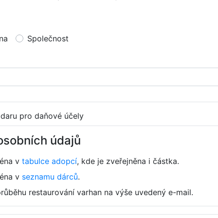
na
Společnost
 daru pro daňové účely
osobních údajů
ména v
tabulce adopcí
, kde je zveřejněna i částka.
ména v
seznamu dárců
.
průběhu restaurování varhan na výše uvedený e-mail.