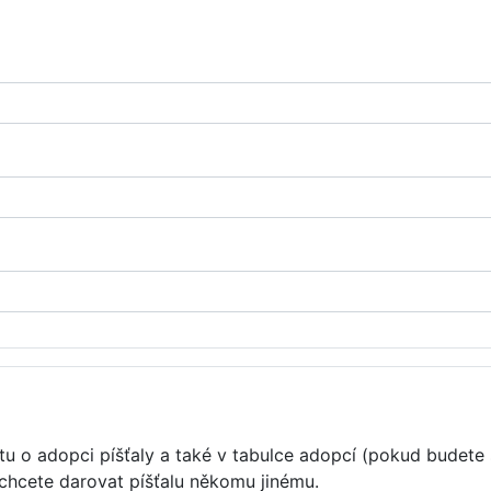
u o adopci píšťaly a také v tabulce adopcí (pokud budete 
 chcete darovat píšťalu někomu jinému.