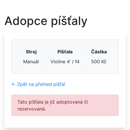
Adopce píšťaly
Stroj
Píšťala
Částka
Manuál
Violine 4’ / f4
500 Kč
← Zpět na přehled píšťal
Tato píšťala je již adoptovaná či
rezervovaná.